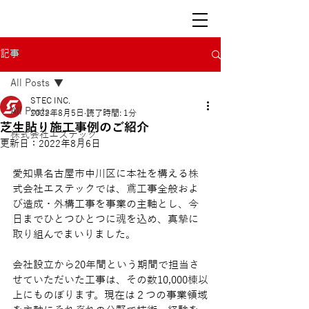
STEC INC.
株式会社エステック
記事
All Posts
STEC INC.
All Posts
2022年8月5日
読了時間: 1分
芝生貼り施工事例のご紹介
株式会社エステック
更新日：
2022年8月6日
愛知県名古屋市中川区に本社を構える株
式会社エステックでは、鳶工事全般およ
び造成・外構工事を事業の主軸とし、今
日までひとつひとつに魂を込め、真摯に
取り組んでまいりました。
会社設立から20年間という期間で担当さ
せていただいた工事は、その数10,000棟以
上にものぼります。現在は２つの事業領域