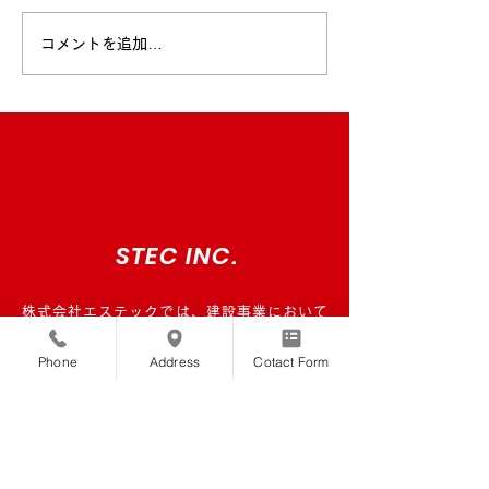
コメントを追加…
外構工事施工事例のご紹
造成工事施工事
介
介
STEC INC.
株式会社エステックでは、建設事業において
様々な最新技術に挑戦をし続けています。自分
Phone
Address
Cotact Form
達の"トビっきり"の可能性を発見し、私たちと
の協業や社会で活躍をしたい。そのようなクラ
イアント企業様、パートナー企業様、およびリ
クルーター様からのご連絡をお待ちしておりま
す。以下のフォームよりお問い合わせ内容のご