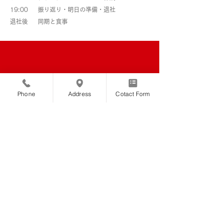
19:00 振り返り・明日の準備・退社
退社後 同期と食事
Phone
Address
Cotact Form
STEC INC.
株式会社エステックでは、建設事業において
様々な最新技術に挑戦をし続けています。自分
達の"トビっきり"の可能性を発見し、私たちと
の協業や社会で活躍をしたい。そのようなクラ
イアント企業様、パートナー企業様、およびリ
クルーター様からのご連絡をお待ちしておりま
す。以下のフォームよりお問い合わせ内容のご
入力をお願いいたします。